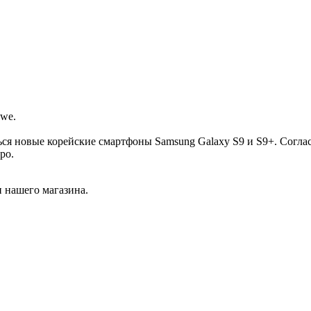
we.
ься новые корейские смартфоны Samsung Galaxy S9 и S9+. Согла
ро.
 нашего магазина.